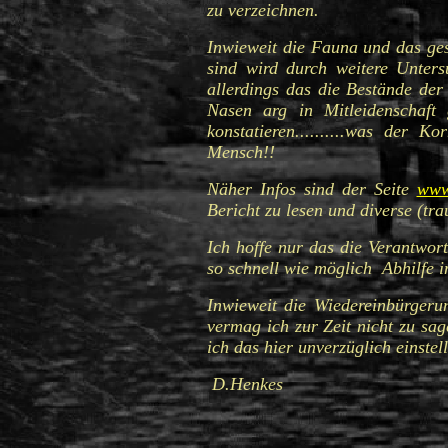
zu verzeichnen.
Inwieweit die Fauna und das ges
sind wird durch weitere Unters
allerdings das die Bestände de
Nasen arg in Mitleidenschaft
konstatieren..........was der Ko
Mensch!!
Näher Infos sind der Seite
www
Bericht zu lesen und diverse (tra
Ich hoffe nur das die Verantwor
so schnell wie möglich Abhilfe 
Inwieweit die Wiedereinbürger
vermag ich zur Zeit nicht zu sag
ich das hier unverzüglich einstel
D.Henkes