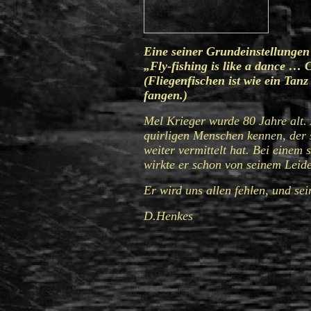
Eine seiner Grundeinstellungen
„Fly-fishing is like a dance … 
(Fliegenfischen ist wie ein Tan
fangen.)
Mel Krieger wurde 80 Jahre alt. 
quirligen Menschen kennen, der s
weiter vermittelt hat. Bei einem
wirkte er schon von seinem Leide
Er wird uns allen fehlen, und se
D.Henkes