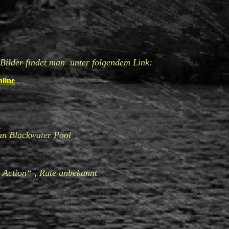
 Bilder findet man unter folgendem Link:
nline
an Blackwater Pool
 Action“ , Rute unbekannt