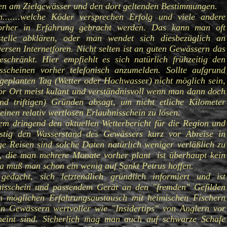
en am Zielgewässer und den dort geltenden Bestimmungen.
n.......welche Köder versprechen Erfolg und viele andere
 vorher in Erfahrung gebracht werden. Das kann man oft
stelle abklären, oder man wendet sich diesbezüglich an
rsen Internetforen. Nicht selten ist an guten Gewässern das
schränkt. Hier empfiehlt es sich natürlich frühzeitig den
sscheinen vorher telefonisch anzumelden. Sollte aufgrund
 geplanten Tag (Wetter oder Hochwasser) nicht möglich sein,
vor Ort meist kulant und verständnisvoll wenn man dann doch
und triftigen) Gründen absagt, um nicht etliche Kilometer
inen relativ wertlosen Erlaubnisschein zu lösen.
em dringend den aktuellen Wetterbericht für die Region und
fristig den Wasserstand des Gewässers kurz vor Abreise in
e Reisen sind solche Daten natürlich weniger verläßlich zu
e, die man mehrere Monate vorher plant ist überhaupt kein
a muß man schon ein wenig auf Sankt Petrus hoffen.
dacht, sich letztendlich gründlich informiert und ist
bnisschein und passendem Gerät an den "fremden" Gefilden
 möglichen Erfahrungsaustausch mit heimischen Fischern
n Gewässern wertvoller wie "Insidertips" von Anglern vor
emeint sind. Sicherlich mag man auch auf schwarze Schafe