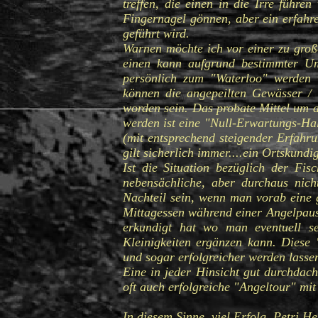
treffen, die einen in die Irre führ
Fingernagel gönnen, aber ein erfahren
geführt wird.
Warnen möchte ich vor einer zu groß
einen kann aufgrund bestimmter U
persönlich zum "Waterloo" werden 
können die angepeilten Gewässer / 
worden sein. Das probate Mittel um a
werden ist eine "Null-Erwartungs-Ha
(mit entsprechend steigender Erfahr
gilt sicherlich immer....ein Ortskund
Ist die Situation bezüglich der Fis
nebensächliche, aber durchaus nic
Nachteil sein, wenn man vorab eine 
Mittagessen während einer Angelpaus
erkundigt hat wo man eventuell s
Kleinigkeiten ergänzen kann. Dies
und sogar erfolgreicher werden lasse
Eine in jeder Hinsicht gut durchdac
oft auch erfolgreiche "Angeltour" mit
In diesem Sinne, viel Erfolg, Petri Hei