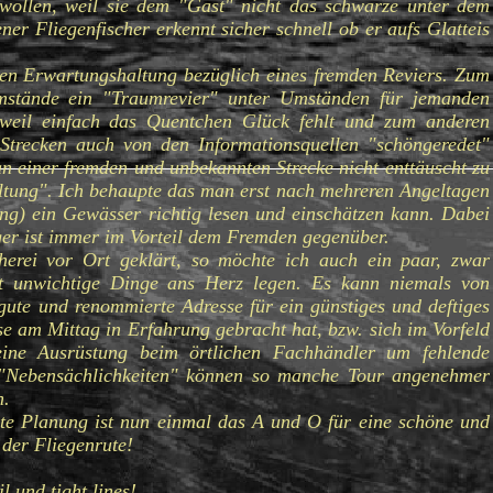
en wollen, weil sie dem "Gast" nicht das schwarze unter dem
er Fliegenfischer erkennt sicher schnell ob er aufs Glatteis
en Erwartungshaltung bezüglich eines fremden Reviers. Zum
mstände ein "Traumrevier" unter Umständen für jemanden
weil einfach das Quentchen Glück fehlt und zum anderen
Strecken auch von den Informationsquellen "schöngeredet"
n einer fremden und unbekannten Strecke nicht enttäuscht zu
ltung". Ich behaupte das man erst nach mehreren Angeltagen
ung) ein Gewässer richtig lesen und einschätzen kann. Dabei
iger ist immer im Vorteil dem Fremden gegenüber.
cherei vor Ort geklärt, so möchte ich auch ein paar, zwar
ht unwichtige Dinge ans Herz legen. Es kann niemals von
gute und renommierte Adresse für ein günstiges und deftiges
e am Mittag in Erfahrung gebracht hat, bzw. sich im Vorfeld
eine Ausrüstung beim örtlichen Fachhändler um fehlende
e "Nebensächlichkeiten" können so manche Tour angenehmer
n.
hte Planung ist nun einmal das A und O für eine schöne und
 der Fliegenrute!
l und tight lines!