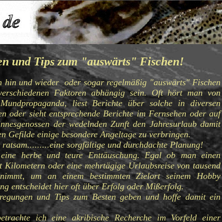
gen und Tips zum "auswärts" Fischen!
n hin und wieder oder sogar regelmäßig "auswärts" Fischen
erschiedenen Faktoren abhängig sein. Oft hört man von
 Mundpropaganda, liest Berichte über solche in diversen
en oder sieht entsprechende Berichte im Fernsehen oder auf
innesgenossen der wedelnden Zunft den Jahresurlaub damit
n Gefilde einige besondere Angeltage zu verbringen.
 ratsam.........eine sorgfältige und durchdachte Planung!
 eine herbe und teure Enttäuschung. Egal ob man einen
 Kilometern oder eine mehrtägige Urlaubsreise von tausend
 nimmt, um an einem bestimmten Zielort seinem Hobby
ung entscheidet hier oft über Erfolg oder Mißerfolg.
nregungen und Tips zum Besten geben und hoffe damit ein
betrachte ich eine akribische Recherche im Vorfeld einer