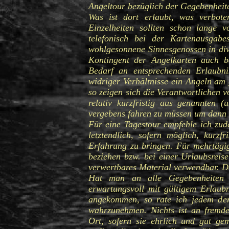
Angeltour bezüglich der Gegebenheit
Was ist dort erlaubt, was verbote
Einzelheiten sollten schon lange
telefonisch bei der Kartenausgabe
wohlgesonnene Sinnesgenossen in dive
Kontingent der Angelkarten auch be
Bedarf an entsprechenden Erlaubni
widriger Verhältnisse ein Angeln am
so zeigen sich die Verantwortlichen 
relativ kurzfristig aus genannten (
vergebens fahren zu müssen um dann e
Für eine Tagestour empfehle ich zud
letztendlich, sofern möglich, kurz
Erfahrung zu bringen. Für mehrtägig
beziehen bzw. bei einer Urlaubsreis
verwertbares Material verwendbar. D
Hat man an alle Gegebenheiten ge
erwartungsvoll mit gültigem Erlau
angekommen, so rate ich jedem den
wahrzunehmen. Nichts ist an fremde
Ort, sofern sie ehrlich und gut g