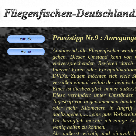
Praxistipp Nr.9 : Anregun
Annähernd alle Fliegenfischer werde
gehen. Dieser Umstand kann von v
vielversprechenden Revieren durch
Internet-Foren oder Fachpublikation
DVD's. Zudem möchten sich viele S
versüßen einmal weitab der heimische
Eines ist diesbezüglich immer äußerst
Diese verhindert unter Umständen
Tagestrip von angenommenen hundert
oder mehr Kilometern in Angriff
nachzugehen,......eine gute Vorbereit
Diesbezüglich möchte ich einige A
wenig helfen zu können.
Als äußerst wichtig und sinnvoll 